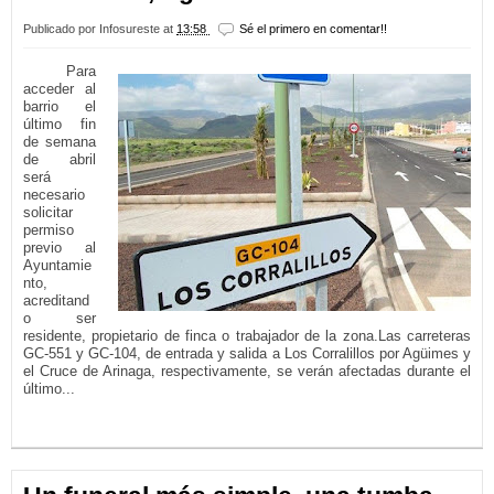
Publicado por
Infosureste
at
13:58
Sé el primero en comentar!!
Para
acceder al
barrio el
último fin
de semana
de abril
será
necesario
solicitar
permiso
previo al
Ayuntamie
nto,
acreditand
o ser
residente, propietario de finca o trabajador de la zona.Las carreteras
GC-551 y GC-104, de entrada y salida a Los Corralillos por Agüimes y
el Cruce de Arinaga, respectivamente, se verán afectadas durante el
último...
LEER MÁS...