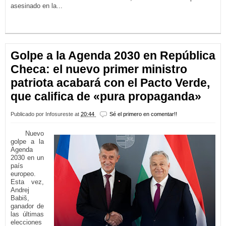
asesinado en la...
LEER MÁS...
Golpe a la Agenda 2030 en República
Checa: el nuevo primer ministro
patriota acabará con el Pacto Verde,
que califica de «pura propaganda»
Publicado por
Infosureste
at
20:44
Sé el primero en comentar!!
Nuevo
golpe a la
Agenda
2030 en un
país
europeo.
Esta vez,
Andrej
Babiš,
ganador de
las últimas
elecciones