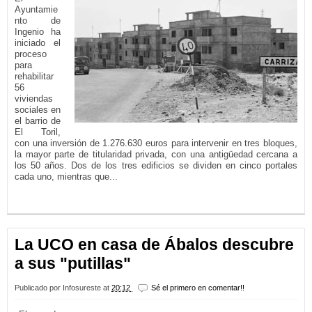
Ayuntamie
nto de
Ingenio ha
iniciado el
proceso
para
rehabilitar
56
viviendas
sociales en
el barrio de
El Toril,
con una inversión de 1.276.630 euros para intervenir en tres bloques,
la mayor parte de titularidad privada, con una antigüedad cercana a
los 50 años. Dos de los tres edificios se dividen en cinco portales
cada uno, mientras que...
LEER MÁS...
La UCO en casa de Ábalos descubre
a sus "putillas"
Publicado por
Infosureste
at
20:12
Sé el primero en comentar!!