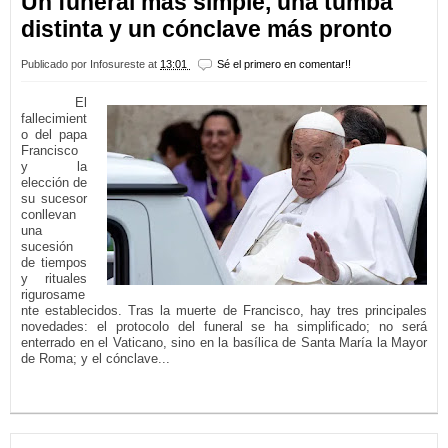
Un funeral más simple, una tumba
distinta y un cónclave más pronto
Publicado por
Infosureste
at
13:01
Sé el primero en comentar!!
El
fallecimient
o del papa
Francisco
y la
elección de
su sucesor
conllevan
una
sucesión
de tiempos
y rituales
rigurosame
nte establecidos. Tras la muerte de Francisco, hay tres principales
novedades: el protocolo del funeral se ha simplificado; no será
enterrado en el Vaticano, sino en la basílica de Santa María la Mayor
de Roma; y el cónclave...
LEER MÁS...