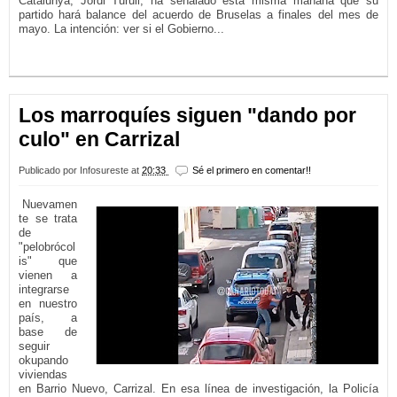
Catalunya, Jordi Turull, ha señalado esta misma mañana que su
partido hará balance del acuerdo de Bruselas a finales del mes de
mayo. La intención: ver si el Gobierno...
LEER MÁS...
Los marroquíes siguen "dando por
culo" en Carrizal
Publicado por
Infosureste
at
20:33
Sé el primero en comentar!!
Nuevamen
te se trata
de
"pelobrócol
is" que
vienen a
integrarse
en nuestro
país, a
base de
seguir
okupando
viviendas
en Barrio Nuevo, Carrizal. En esa línea de investigación, la Policía