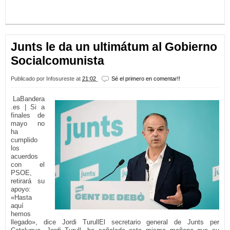
LEER MÁS...
Junts le da un ultimátum al Gobierno
Socialcomunista
Publicado por
Infosureste
at
21:02
Sé el primero en comentar!!
LaBandera
.es | Si a
finales de
mayo no
ha
cumplido
los
acuerdos
con el
PSOE,
retirará su
apoyo:
«Hasta
aquí
hemos
llegado», dice Jordi TurullEl secretario general de Junts per