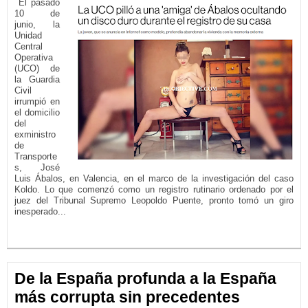
El pasado
10 de
junio, la
Unidad
Central
Operativa
(UCO) de
la Guardia
Civil
irrumpió en
el domicilio
del
exministro
de
Transporte
s, José
Luis Ábalos, en Valencia, en el marco de la investigación del caso
Koldo. Lo que comenzó como un registro rutinario ordenado por el
juez del Tribunal Supremo Leopoldo Puente, pronto tomó un giro
inesperado...
LEER MÁS...
De la España profunda a la España
más corrupta sin precedentes