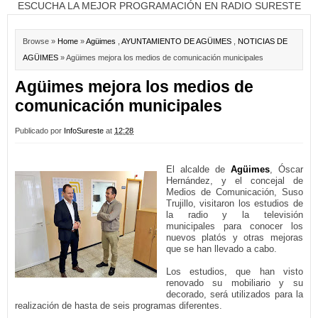
ESCUCHA LA MEJOR PROGRAMACIÓN EN RADIO SURESTE
Browse »
Home
»
Agüimes
,
AYUNTAMIENTO DE AGÜIMES
,
NOTICIAS DE
AGÜIMES
» Agüimes mejora los medios de comunicación municipales
Agüimes mejora los medios de
comunicación municipales
Publicado por
InfoSureste
at
12:28
El alcalde de
Agüimes
, Óscar
Hernández, y el concejal de
Medios de Comunicación, Suso
Trujillo, visitaron los estudios de
la radio y la televisión
municipales para conocer los
nuevos platós y otras mejoras
que se han llevado a cabo.
Los estudios, que han visto
renovado su mobiliario y su
decorado, será utilizados para la
realización de hasta de seis programas diferentes.