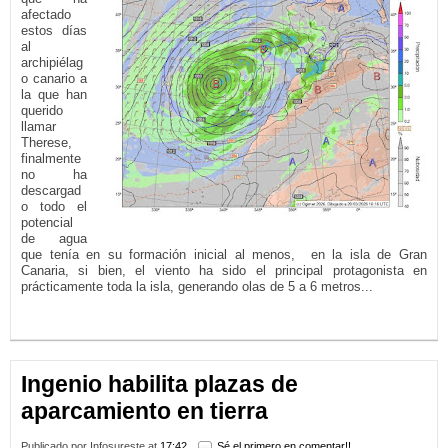
afectado
estos días
al
archipiélag
o canario a
la que han
querido
llamar
Therese,
finalmente
no ha
descargad
o todo el
potencial
de agua
que tenía en su formación inicial al menos, en la isla de Gran
Canaria, si bien, el viento ha sido el principal protagonista en
prácticamente toda la isla, generando olas de 5 a 6 metros...
LEER MÁS...
Ingenio habilita plazas de
aparcamiento en tierra
Publicado por
Infosureste
at
17:42
Sé el primero en comentar!!