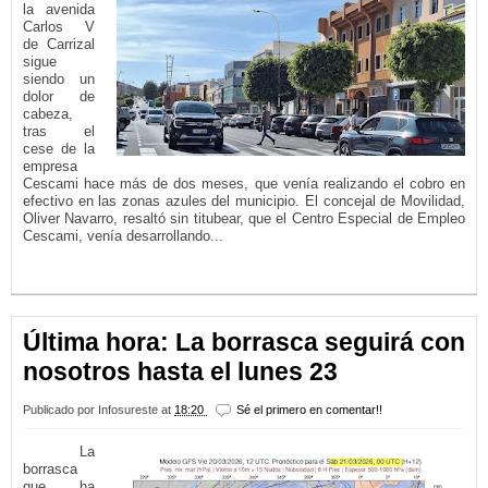
la avenida
Carlos V
de Carrizal
sigue
siendo un
dolor de
cabeza,
tras el
cese de la
empresa
Cescami hace más de dos meses, que venía realizando el cobro en
efectivo en las zonas azules del municipio. El concejal de Movilidad,
Oliver Navarro, resaltó sin titubear, que el Centro Especial de Empleo
Cescami, venía desarrollando...
LEER MÁS...
Última hora: La borrasca seguirá con
nosotros hasta el lunes 23
Publicado por
Infosureste
at
18:20
Sé el primero en comentar!!
La
borrasca
que ha