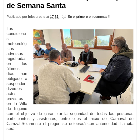
de Semana Santa
Publicado por
Infosureste
at
17:31
Sé el primero en comentar!!
Las
condicione
s
meteorológ
icas
adversas
registradas
en los
últimos
días han
obligado a
suspender
diversos
actos
previstos
en la Villa
de Ingenio
con el objetivo de garantizar la seguridad de todas las personas
participantes y asistentes, entre ellos el inicio del Carnaval de
Carrizal.Solamente el pregón se celebrará con anterioridad. La cita
será...
LEER MÁS...