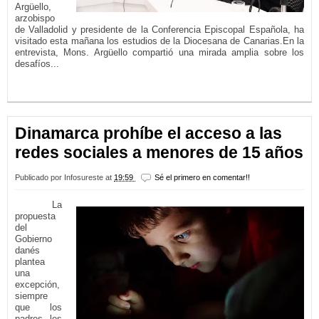
Argüello,
arzobispo
de Valladolid y presidente de la Conferencia Episcopal Española, ha
visitado esta mañana los estudios de la Diocesana de Canarias.En la
entrevista, Mons. Argüello compartió una mirada amplia sobre los
desafíos...
LEER MÁS...
Dinamarca prohíbe el acceso a las
redes sociales a menores de 15 años
Publicado por
Infosureste
at
19:59
Sé el primero en comentar!!
La
propuesta
del
Gobierno
danés
plantea
una
excepción,
siempre
que los
padres les