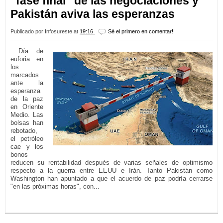
"fase final" de las negociaciones y
Pakistán aviva las esperanzas
Publicado por
Infosureste
at
19:16
Sé el primero en comentar!!
Día de
euforia en
los
marcados
ante la
esperanza
de la paz
en Oriente
Medio. Las
bolsas han
rebotado,
el petróleo
cae y los
bonos
reducen su rentabilidad después de varias señales de optimismo
respecto a la guerra entre EEUU e Irán. Tanto Pakistán como
Washington han apuntado a que el acuerdo de paz podría cerrarse
"en las próximas horas", con...
LEER MÁS...