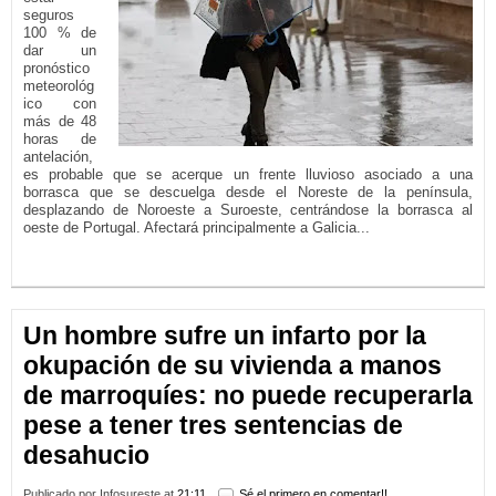
seguros
100 % de
dar un
pronóstico
meteorológ
ico con
más de 48
horas de
antelación,
es probable que se acerque un frente lluvioso asociado a una
borrasca que se descuelga desde el Noreste de la península,
desplazando de Noroeste a Suroeste, centrándose la borrasca al
oeste de Portugal. Afectará principalmente a Galicia...
LEER MÁS...
Un hombre sufre un infarto por la
okupación de su vivienda a manos
de marroquíes: no puede recuperarla
pese a tener tres sentencias de
desahucio
Publicado por
Infosureste
at
21:11
Sé el primero en comentar!!