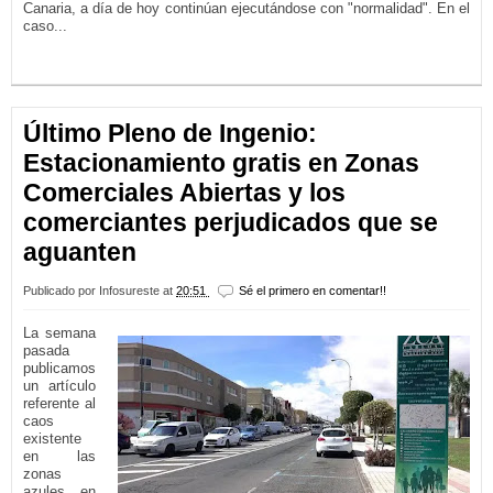
Canaria, a día de hoy continúan ejecutándose con "normalidad". En el
caso...
LEER MÁS...
Último Pleno de Ingenio:
Estacionamiento gratis en Zonas
Comerciales Abiertas y los
comerciantes perjudicados que se
aguanten
Publicado por
Infosureste
at
20:51
Sé el primero en comentar!!
La semana
pasada
publicamos
un artículo
referente al
caos
existente
en las
zonas
azules en