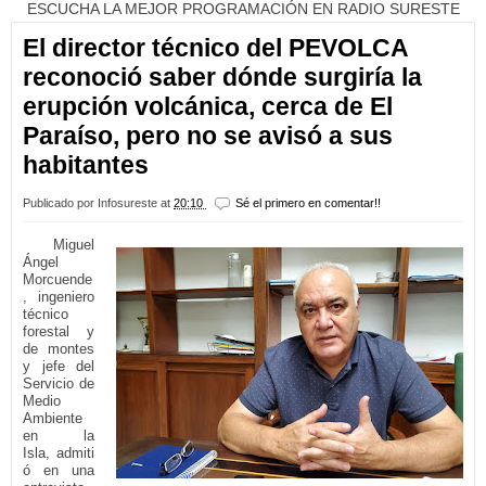
ESCUCHA LA MEJOR PROGRAMACIÓN EN RADIO SURESTE
El director técnico del PEVOLCA
reconoció saber dónde surgiría la
erupción volcánica, cerca de El
Paraíso, pero no se avisó a sus
habitantes
Publicado por
Infosureste
at
20:10
Sé el primero en comentar!!
Miguel
Ángel
Morcuende
, ingeniero
técnico
forestal y
de montes
y jefe del
Servicio de
Medio
Ambiente
en la
Isla, admiti
ó en una