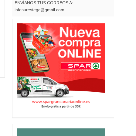
ENVÍANOS TUS CORREOS A:
infosurestegc@gmail.com