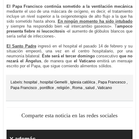
El Papa Francisco
continúa sometido a la ventilación mecánica
mediante el uso de una máscara de oxígeno, es decir, el tratamiento
incluye un nivel superior a la oxigenoterapia de alto flujo a la que ha
sido sometido hasta ahora.
En ningún momento ha sido intubado
y siempre ha respondido bien «al intercambio gaseoso». T
ampoco
presenta fiebre ni leucocitosis
-el aumento de glóbulos blancos que
sería señal de infecciones-.
El Santo Padre
ingresó en el hospital el pasado 14 de febrero y su
situación empeoró, una vez en el centro hospitalario, por una
neumonía bilateral.
Éste será el tercer domingo
consecutivo
que no
rezará el Ángelus
, de manera que
el Vaticano
emitirá un mensaje
escrito por el Papa, que sigue comiendo alimentos sólidos.
Labels:
hospital
,
hospital Gemelli
,
Iglesia católica
,
Papa Francesco
,
Papa Francisco
,
pontífice
,
religión
,
Roma
,
salud
,
Vaticano
Comparte esta noticia en las redes sociales