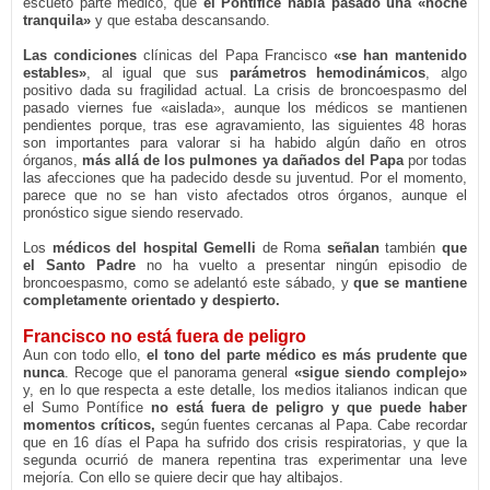
escueto parte médico, que
el Pontífice había pasado una «noche
tranquila»
y que estaba descansando.
Las condiciones
clínicas del Papa Francisco
«se han mantenido
estables»
, al igual que sus
parámetros hemodinámicos
, algo
positivo dada su fragilidad actual. La crisis de broncoespasmo del
pasado viernes fue «aislada», aunque los médicos se mantienen
pendientes porque, tras ese agravamiento, las siguientes 48 horas
son importantes para valorar si ha habido algún daño en otros
órganos,
más allá de los pulmones ya dañados del Papa
por todas
las afecciones que ha padecido desde su juventud. Por el momento,
parece que no se han visto afectados otros órganos, aunque el
pronóstico sigue siendo reservado.
Los
médicos del hospital Gemelli
de Roma
señalan
también
que
el Santo Padre
no ha vuelto a presentar ningún episodio de
broncoespasmo, como se adelantó este sábado, y
que se mantiene
completamente orientado y despierto.
Francisco no está fuera de peligro
Aun con todo ello,
el tono del parte médico es más prudente que
nunca
. Recoge que el panorama general
«sigue siendo complejo»
y, en lo que respecta a este detalle, los medios italianos indican que
el Sumo Pontífice
no está fuera de peligro y que puede haber
momentos críticos,
según fuentes cercanas al Papa. Cabe recordar
que en 16 días el Papa ha sufrido dos crisis respiratorias, y que la
segunda ocurrió de manera repentina tras experimentar una leve
mejoría. Con ello se quiere decir que hay altibajos.