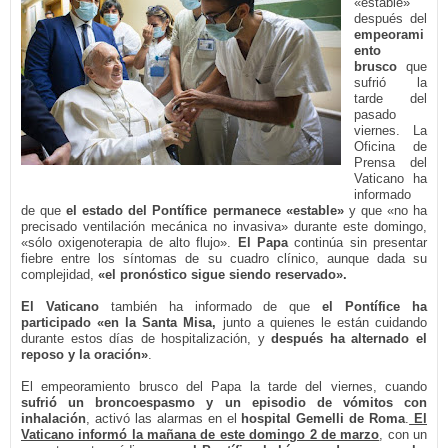
«estable»
después del
empeorami
ento
brusco
que
sufrió la
tarde del
pasado
viernes. La
Oficina de
Prensa del
Vaticano ha
informado
de que
el estado del Pontífice permanece «estable»
y que «no ha
precisado ventilación mecánica no invasiva» durante este domingo,
«sólo oxigenoterapia de alto flujo».
El Papa
continúa sin presentar
fiebre entre los síntomas de su cuadro clínico, aunque dada su
complejidad,
«el pronóstico sigue siendo reservado».
El Vaticano
también ha informado de que
el Pontífice ha
participado «en la Santa Misa,
junto a quienes le están cuidando
durante estos días de hospitalización, y
después ha alternado el
reposo y la oración»
.
El empeoramiento brusco del Papa la tarde del viernes, cuando
sufrió un broncoespasmo y un episodio de vómitos con
inhalación
, activó las alarmas en el
hospital Gemelli de Roma
.
El
Vaticano informó la mañana de este domingo 2 de marzo
, con un