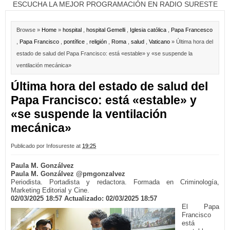
ESCUCHA LA MEJOR PROGRAMACIÓN EN RADIO SURESTE
Browse »
Home
»
hospital
,
hospital Gemelli
,
Iglesia católica
,
Papa Francesco
,
Papa Francisco
,
pontífice
,
religión
,
Roma
,
salud
,
Vaticano
» Última hora del
estado de salud del Papa Francisco: está «estable» y «se suspende la
ventilación mecánica»
Última hora del estado de salud del
Papa Francisco: está «estable» y
«se suspende la ventilación
mecánica»
Publicado por
Infosureste
at
19:25
Paula M. Gonzálvez
Paula M. Gonzálvez @pmgonzalvez
Periodista. Portadista y redactora. Formada en Criminología,
Marketing Editorial y Cine.
02/03/2025 18:57 Actualizado: 02/03/2025 18:57
El Papa
Francisco
está