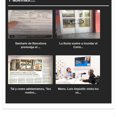
Y además....
Sanitario de Barcelona
La lluvia vuelve a inundar el
promulga el ...
Centr...
Tal y como adelantamos, "los
Mons. Luis Argüello visita los
roedor...
es...