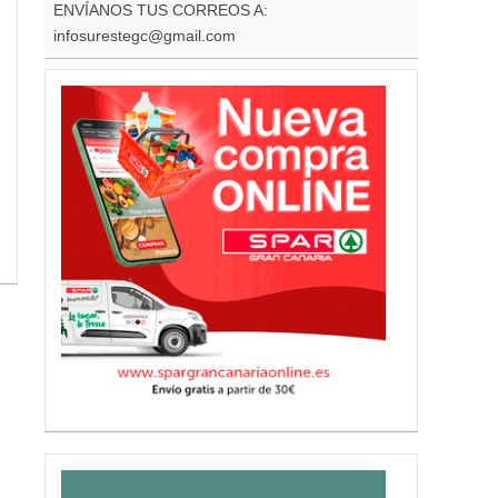
ENVÍANOS TUS CORREOS A:
infosurestegc@gmail.com