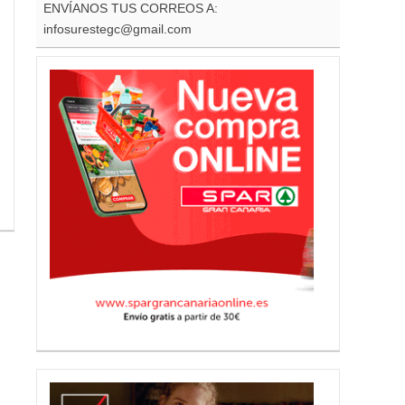
ENVÍANOS TUS CORREOS A:
infosurestegc@gmail.com